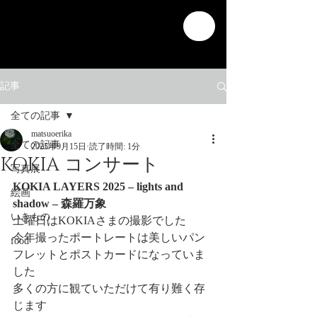
記事
全ての記事
matsuoerika
全ての記事
2025年9月15日
読了時間: 1分
KOKIA コンサート
写真展
KOKIA LAYERS 2025 – lights and 
絵画
shadow – 森羅万象
いきもの
土曜日はKOKIAさまの撮影でした
今年撮ったポートレートは美しいパン
food
フレットとポストカードになっていま
した
多くの方に観ていただけて有り難く存
じます