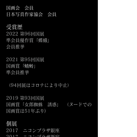
国画会 会員
日本写真作家協会 会員 ​
受賞歴
2022 第96回国展
準会員優作賞「蝶蛾」
会員推挙
2021 第95回国展
国画賞「蜻蛉」
準会員推挙
（94回展はコロナにより中止）
2019 第93回国展
国画賞「女郎蜘蛛 誘惑」 （ヌードでの
国画賞は51年ぶり)​ ​
個展
2017 ニコンプラザ銀座
2017 ニコンプラザ新宿