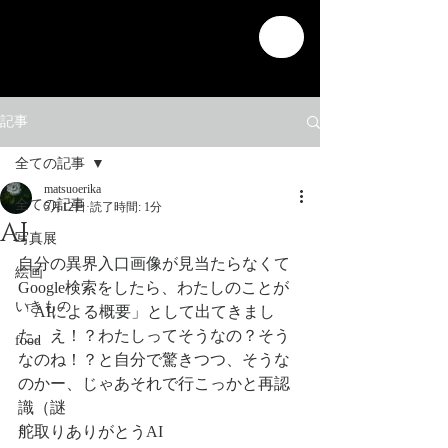
記事
全ての記事
matsuoerika
全ての記事
5月12日
読了時間: 1分
AI
写真展
自分の異界入口画像が見当たらなくて
絵画
Google検索をしたら、わたしのことが
いきもの
「AIによる概要」として出てきまし
た。え！？わたしってそうなの？そう
food
なのね！？と自分で驚きつつ、そうな
のかー、じゃあそれで行こっかと再認
識（謎
舵取りありがとうAI