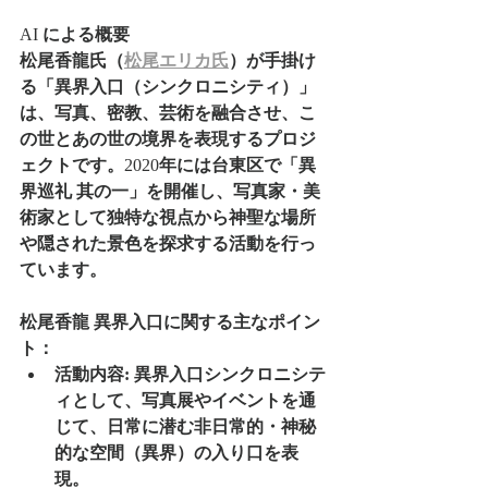
AI 
による概要
松尾香龍氏（
松尾エリカ氏
）が手掛け
る「異界入口（シンクロニシティ）」
は、写真、密教、芸術を融合させ、こ
の世とあの世の境界を表現するプロジ
ェクトです。
2020
年には台東区で「異
界巡礼
其の一」を開催し、写真家・美
術家として独特な視点から神聖な場所
や隠された景色を探求する活動を行っ
ています。
松尾香龍 異界入口に関する主なポイン
ト：
活動内容:
異界入口シンクロニシテ
ィとして、写真展やイベントを通
じて、日常に潜む非日常的・神秘
的な空間（異界）の入り口を表
現。