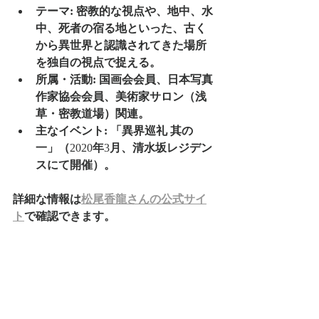
テーマ:
密教的な視点や、地中、水
中、死者の宿る地といった、古く
から異世界と認識されてきた場所
を独自の視点で捉える。
所属・活動:
国画会会員、日本写真
作家協会会員、美術家サロン（浅
草・密教道場）関連。
主なイベント:
「異界巡礼
其の
一」（
2020
年
3
月、清水坂レジデン
スにて開催）。
詳細な情報は
松尾香龍さんの公式サイ
ト
で確認できます。