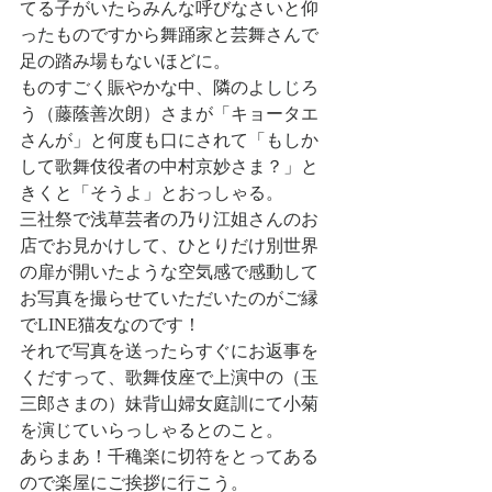
てる子がいたらみんな呼びなさいと仰
ったものですから舞踊家と芸舞さんで
足の踏み場もないほどに。
ものすごく賑やかな中、隣のよしじろ
う（藤蔭善次朗）さまが「キョータエ
さんが」と何度も口にされて「もしか
して歌舞伎役者の中村京妙さま？」と
きくと「そうよ」とおっしゃる。
三社祭で浅草芸者の乃り江姐さんのお
店でお見かけして、ひとりだけ別世界
の扉が開いたような空気感で感動して
お写真を撮らせていただいたのがご縁
でLINE猫友なのです！
それで写真を送ったらすぐにお返事を
くだすって、歌舞伎座で上演中の（玉
三郎さまの）妹背山婦女庭訓にて小菊
を演じていらっしゃるとのこと。
あらまあ！千穐楽に切符をとってある
ので楽屋にご挨拶に行こう。