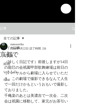
記事
全ての記事
matsuoerika
全ての記事
2024年9月22日
読了時間: 2分
京都で
写真展
（珍しく日記です）前後しますが14日
絵画
の龍巳の会祇園甲部歌舞練場は前日の
いきもの
リハーサルから劇場に入らせていただ
き、この劇場で撮影できるなんて人生
food
で一回だけかもというおもいで撮影し
ておりました。
千穐楽のあとは美濃吉で一次会、二次
会は祇園に移動して、家元がお茶引い