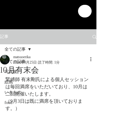
記事
全ての記事
matsuoerika
全ての記事
2024年8月25日
読了時間: 1分
10月有末会
写真展
緊縛師 有末剛氏による個人セッション
絵画
は毎回満席をいただいており、10月は
いきもの
二回開催いたします。
（9月3日は既に満席を頂いておりま
food
す。）