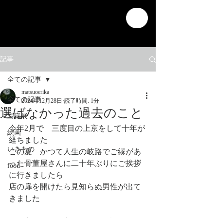
記事
全ての記事
matsuoerika
全ての記事
2024年12月28日
読了時間: 1分
選ばなかった過去のこと
写真展
今年2月で　三度目の上京をして十年が
絵画
経ちました
いきもの
この夏　かつて人生の岐路でご縁があ
った骨董屋さんに二十年ぶりにご挨拶
food
に行きましたら
店の扉を開けたら見知らぬ男性が出て
きました