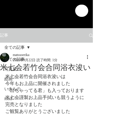
記事
全ての記事
matsuoerika
全ての記事
2025年9月22日
読了時間: 1分
米七会若竹会合同浴衣浚い
写真展
米七会若竹会合同浴衣浚いは
絵画
今年もお上品に開催されました
いきもの
「出ちゃってる君」も入っております
米七会謹製お上品手拭いも競うように
food
完売となりました
ご観覧ありがとうございました