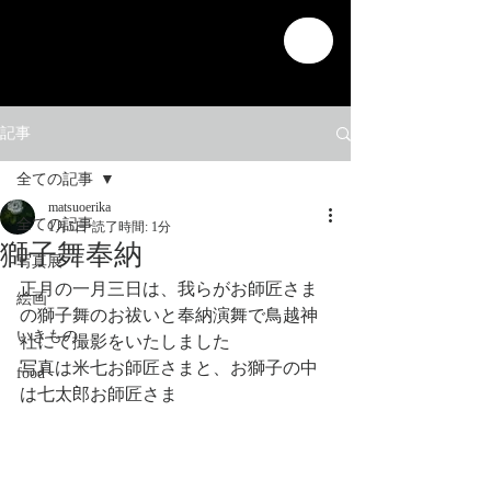
記事
全ての記事
matsuoerika
全ての記事
1月5日
読了時間: 1分
獅子舞奉納
写真展
正月の一月三日は、我らがお師匠さま
絵画
の獅子舞のお祓いと奉納演舞で鳥越神
いきもの
社にて撮影をいたしました
写真は米七お師匠さまと、お獅子の中
food
は七太郎お師匠さま