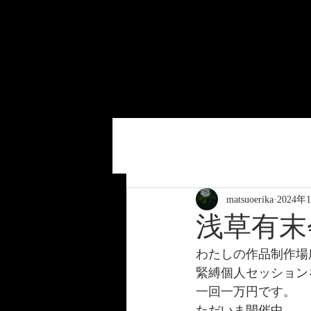
全ての記事
写真展
絵画
matsuoerika
2024年
浅草有末
わたしの作品制作場
緊縛個人セッション
一回一万円です。
ただいま開催中。