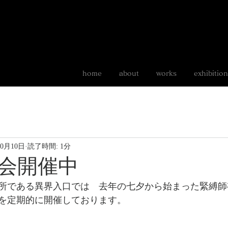
home
about
works
exhibition
いきもの
food
10月10日
読了時間: 1分
会開催中
所である異界入口では　去年の七夕から始まった緊縛師
を定期的に開催しております。