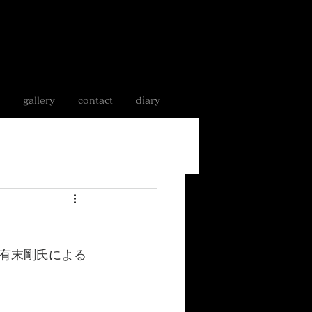
gallery
contact
diary
有末剛氏による