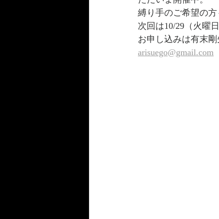
縛り手のご希望の方
次回は10/29（火曜
お申し込みは有末剛
arisuego@gmail.com