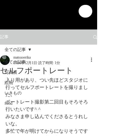
記事
全ての記事
matsuoerika
全ての記事
2024年12月1日
読了時間: 1分
セルフポートレート
写真展
入り用があり、つい先ほどスタジオに
絵画
行ってセルフポートレートを撮りまし
いきもの
た。
ポートレート撮影第二回目もそろそろ
food
行いたいです^ ^
みなさま申し込んでくださるとうれし
いな。
多忙で年が明けてからになりそうです