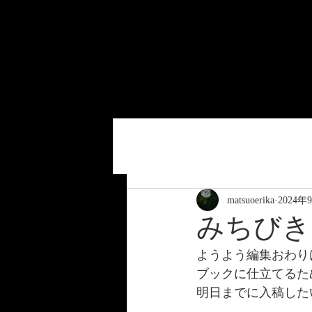
全ての記事
写真展
絵画
matsuoerika
2024年
みちびき
ようよう編集おわり
ブックに仕立てるた
明日までに入稿した