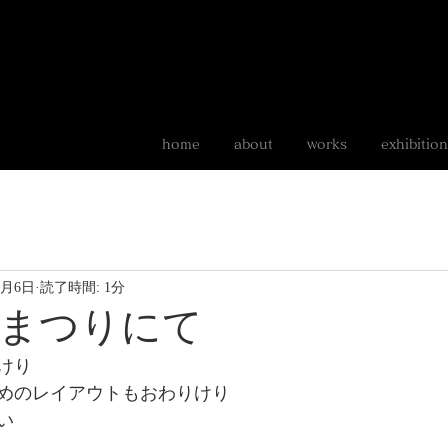
home
about
works
exhibition
いきもの
food
9月6日
読了時間: 1分
まつりにて
けり
めのレイアウトもおわりけり
い