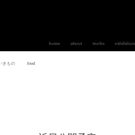
home
about
works
exhibition
いきもの
food